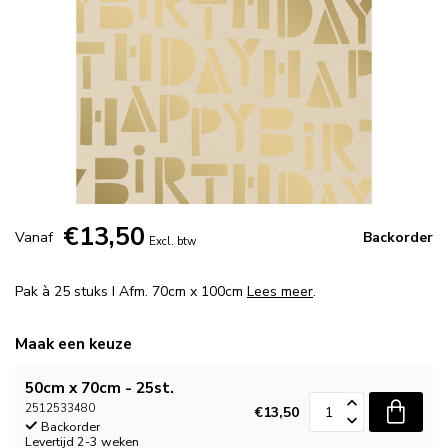
€13,50
Vanaf
Backorder
Excl. btw
Pak à 25 stuks I Afm. 70cm x 100cm
Lees meer
.
Maak een keuze
50cm x 70cm - 25st.
2512533480
€13,50
Backorder
Levertijd 2-3 weken