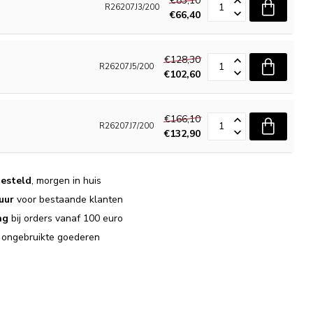
€83,10
R26207J3/200
€66,40
€128,30
R26207J5/200
€102,60
€166,10
R26207J7/200
€132,90
esteld
, morgen in huis
uur
voor bestaande klanten
ng
bij orders vanaf 100 euro
j ongebruikte goederen