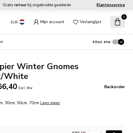
Gratis
retour
bij ongebruikte goederen
Klantenservice
0
Mijn account
Verlanglijst
EUR
en
€
Excl. btw
pier Winter Gnomes
k/White
66,40
Backorder
Excl. btw
fm. 30cm, 50cm, 70cm
Lees meer
.