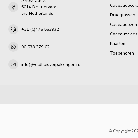
Aziëstraat 7a
Cadeaudecora
6014 DA Ittervoort
the Netherlands
Draagtassen
Cadeaudozen
+31 (0)475 562932
Cadeauzakjes
Kaarten
06 538 379 62
Toebehoren
info@veldhuisverpakkingen.nl
© Copyright 202