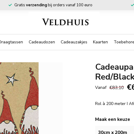
Gratis
verzending
bij orders vanaf 100 euro
Draagtassen
Cadeaudozen
Cadeauzakjes
Kaarten
Toebehor
Cadeaupa
Red/Blac
€
€83,10
Vanaf
Rol à 200 meter I A
Maak een keuze
30cm x 200m