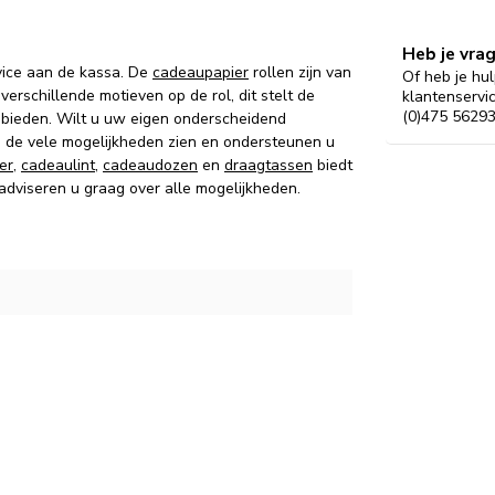
Heb je vra
vice aan de kassa. De
cadeaupapier
rollen zijn van
Of heb je hul
verschillende motieven op de rol, dit stelt de
klantenservi
(0)475 56293
 bieden. Wilt u uw eigen onderscheidend
g de vele mogelijkheden zien en ondersteunen u
er
,
cadeaulint
,
cadeaudozen
en
draagtassen
biedt
 adviseren u graag over alle mogelijkheden.