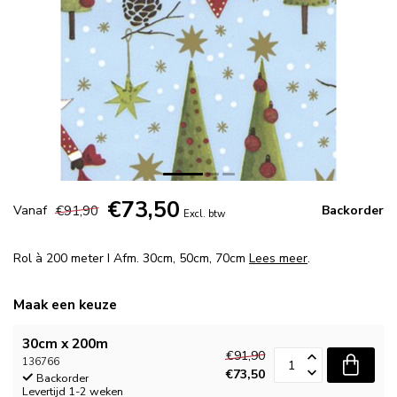
€73,50
€91,90
Vanaf
Backorder
Excl. btw
Rol à 200 meter I Afm. 30cm, 50cm, 70cm
Lees meer
.
Maak een keuze
30cm x 200m
€91,90
136766
€73,50
Backorder
Levertijd 1-2 weken