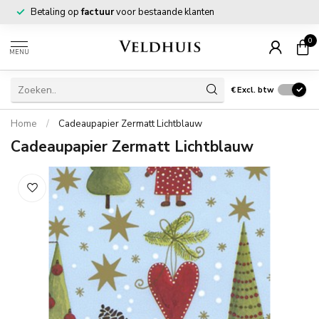
Betaling op
factuur
voor bestaande klanten
0
MENU
€
Excl. btw
Home
/
Cadeaupapier Zermatt Lichtblauw
Cadeaupapier Zermatt Lichtblauw