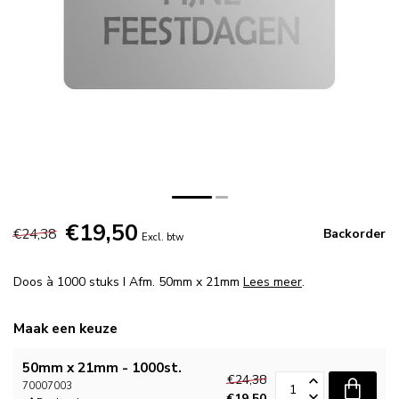
€19,50
€24,38
Backorder
Excl. btw
Doos à 1000 stuks I Afm. 50mm x 21mm
Lees meer
.
Maak een keuze
50mm x 21mm - 1000st.
€24,38
70007003
€19,50