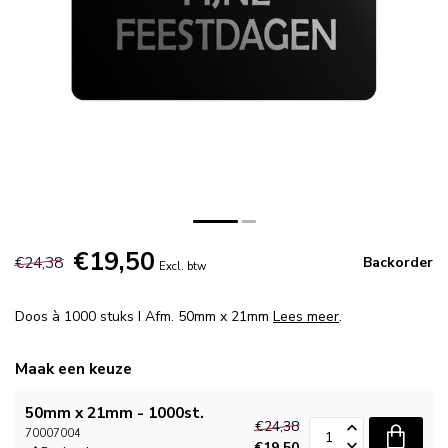
€19,50
€24,38
Backorder
Excl. btw
Doos à 1000 stuks I Afm. 50mm x 21mm
Lees meer
.
Maak een keuze
50mm x 21mm - 1000st.
€24,38
70007004
€19,50