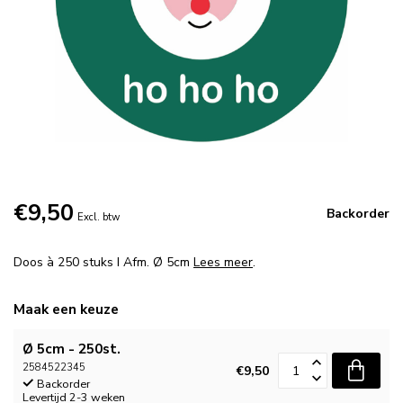
€9,50
Backorder
Excl. btw
Doos à 250 stuks I Afm. Ø 5cm
Lees meer
.
Maak een keuze
Ø 5cm - 250st.
2584522345
€9,50
Backorder
Levertijd 2-3 weken