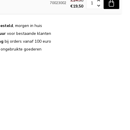
€24,38
70023002
€19,50
n
esteld
, morgen in huis
uur
voor bestaande klanten
ng
bij orders vanaf 100 euro
j ongebruikte goederen