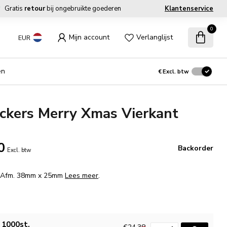
Gratis
retour
bij ongebruikte goederen
Klantenservice
0
Mijn account
Verlanglijst
EUR
en
€
Excl. btw
ckers Merry Xmas Vierkant
0
Backorder
Excl. btw
I Afm. 38mm x 25mm
Lees meer
.
1000st.