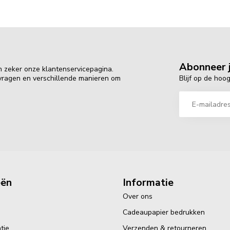
Abonneer j
n zeker onze klantenservicepagina.
Blijf op de hoo
 vragen en verschillende manieren om
eën
Informatie
Over ons
Cadeaupapier bedrukken
tie
Verzenden & retourneren