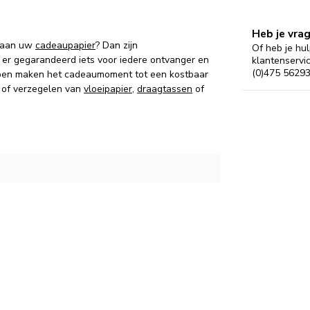
Heb je vra
n aan uw
cadeaupapier
? Dan zijn
Of heb je hul
s er gegarandeerd iets voor iedere ontvanger en
klantenservi
(0)475 56293
ppen maken het cadeaumoment tot een kostbaar
n of verzegelen van
vloeipapier
,
draagtassen
of