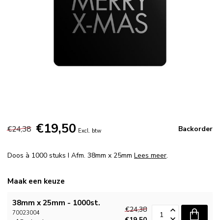
€19,50
€24,38
Backorder
Excl. btw
Doos à 1000 stuks I Afm. 38mm x 25mm
Lees meer
.
Maak een keuze
38mm x 25mm - 1000st.
€24,38
70023004
€19,50