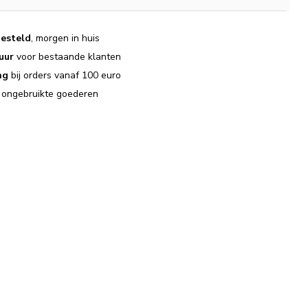
esteld
, morgen in huis
uur
voor bestaande klanten
ng
bij orders vanaf 100 euro
j ongebruikte goederen