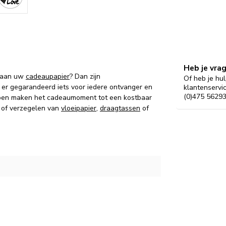
Heb je vra
n aan uw
cadeaupapier
? Dan zijn
Of heb je hul
s er gegarandeerd iets voor iedere ontvanger en
klantenservi
(0)475 56293
ppen maken het cadeaumoment tot een kostbaar
n of verzegelen van
vloeipapier
,
draagtassen
of