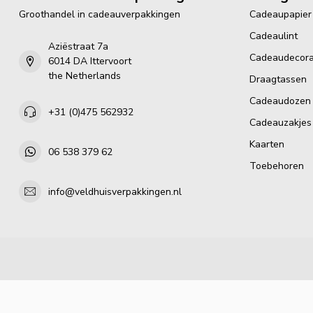
Groothandel in cadeauverpakkingen
Cadeaupapier
Cadeaulint
Aziëstraat 7a
Cadeaudecora
6014 DA Ittervoort
the Netherlands
Draagtassen
Cadeaudozen
+31 (0)475 562932
Cadeauzakjes
Kaarten
06 538 379 62
Toebehoren
info@veldhuisverpakkingen.nl