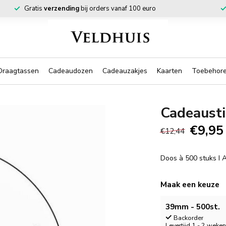
Gratis
verzending
bij orders vanaf 100 euro
Draagtassen
Cadeaudozen
Cadeauzakjes
Kaarten
Toebehor
Cadeaust
€9,95
€12,44
Doos à 500 stuks I
Maak een keuze
39mm - 500st.
Backorder
Levertijd 1 - 2 weke