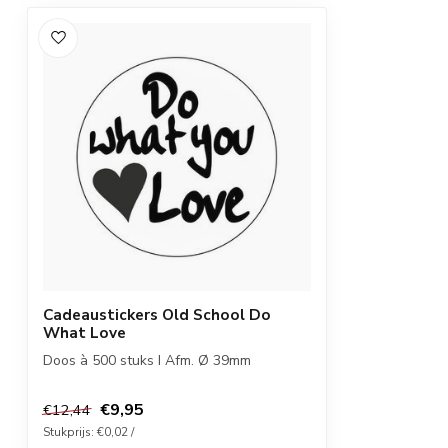
Cadeaustickers Old School Do
What Love
Doos à 500 stuks I Afm. Ø 39mm
€9,95
€12,44
Stukprijs: €0,02 /