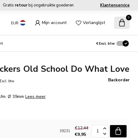
Gratis
retour
bij ongebruikte goederen
Klantenservice
0
Mijn account
Verlanglijst
EUR
en
€
Excl. btw
ickers Old School Do What Love
Backorder
Excl. btw
 Afm. Ø 39mm
Lees meer
.
€12,44
39231
€9,95
n