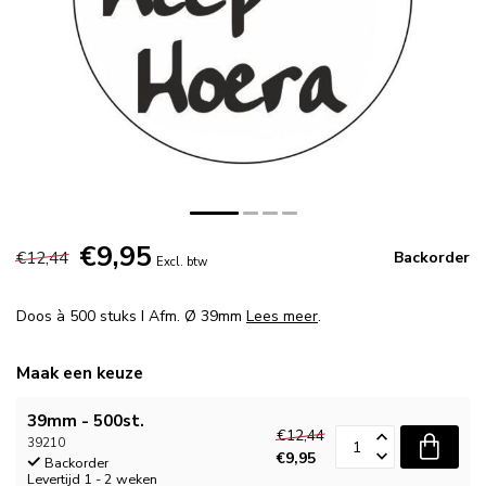
€9,95
€12,44
Backorder
Excl. btw
Doos à 500 stuks I Afm. Ø 39mm
Lees meer
.
Maak een keuze
39mm - 500st.
€12,44
39210
€9,95
Backorder
Levertijd 1 - 2 weken