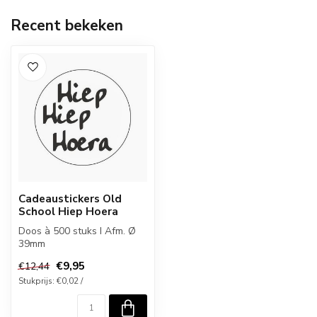
Recent bekeken
Cadeaustickers Old
School Hiep Hoera
Doos à 500 stuks I Afm. Ø
39mm
€9,95
€12,44
Stukprijs: €0,02 /