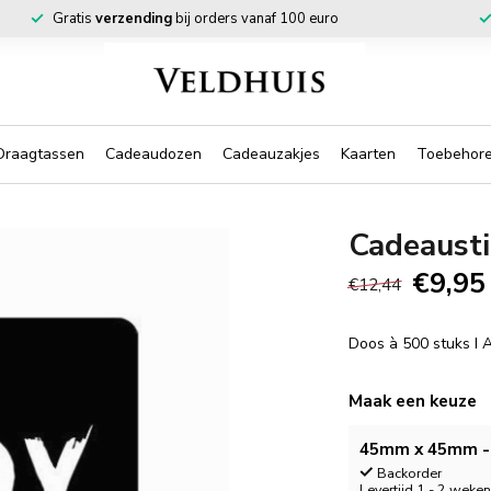
Gratis
verzending
bij orders vanaf 100 euro
Draagtassen
Cadeaudozen
Cadeauzakjes
Kaarten
Toebehor
Cadeaust
€9,95
€12,44
Doos à 500 stuks I
Maak een keuze
45mm x 45mm - 
Backorder
Levertijd 1 - 2 weke