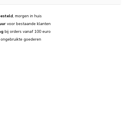
esteld
, morgen in huis
uur
voor bestaande klanten
ng
bij orders vanaf 100 euro
j ongebruikte goederen