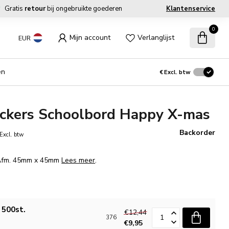
Gratis
retour
bij ongebruikte goederen
Klantenservice
0
Mijn account
Verlanglijst
EUR
en
€
Excl. btw
ickers Schoolbord Happy X-mas
Backorder
Excl. btw
 Afm. 45mm x 45mm
Lees meer
.
500st.
€12,44
376
€9,95
n