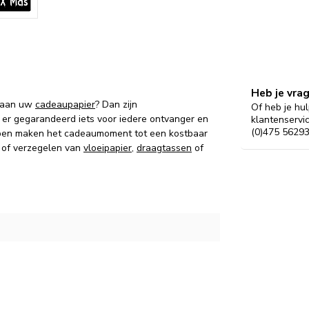
Heb je vra
n aan uw
cadeaupapier
? Dan zijn
Of heb je hul
s er gegarandeerd iets voor iedere ontvanger en
klantenservi
(0)475 56293
ppen maken het cadeaumoment tot een kostbaar
n of verzegelen van
vloeipapier
,
draagtassen
of