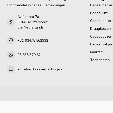
Groothandel in cadeauverpakkingen
Cadeaupapier
Cadeaulint
Aziëstraat 7a
Cadeaudecora
6014 DA Ittervoort
the Netherlands
Draagtassen
Cadeaudozen
+31 (0)475 562932
Cadeauzakjes
Kaarten
06 538 379 62
Toebehoren
info@veldhuisverpakkingen.nl