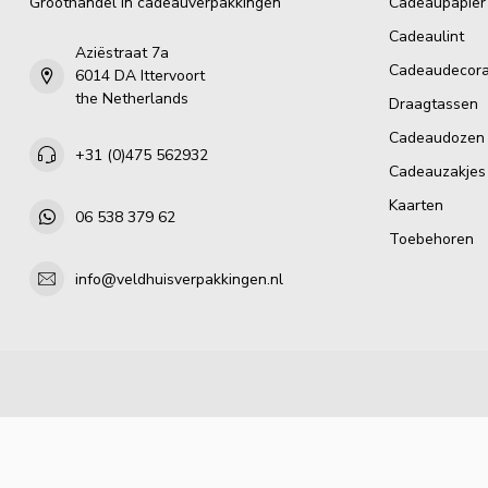
Groothandel in cadeauverpakkingen
Cadeaupapier
Cadeaulint
Aziëstraat 7a
Cadeaudecora
6014 DA Ittervoort
the Netherlands
Draagtassen
Cadeaudozen
+31 (0)475 562932
Cadeauzakjes
Kaarten
06 538 379 62
Toebehoren
info@veldhuisverpakkingen.nl