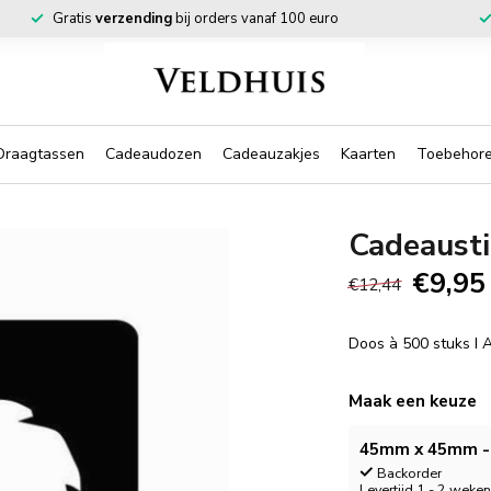
Gratis
verzending
bij orders vanaf 100 euro
Draagtassen
Cadeaudozen
Cadeauzakjes
Kaarten
Toebehor
Cadeausti
€9,95
€12,44
Doos à 500 stuks I
Maak een keuze
45mm x 45mm - 
Backorder
Levertijd 1 - 2 weke