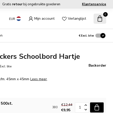
Gratis
retour
bij ongebruikte goederen
Klantenservice
0
Mijn account
Verlanglijst
EUR
en
€
Excl. btw
ckers Schoolbord Hartje
Backorder
Excl. btw
 Afm. 45mm x 45mm
Lees meer
.
500st.
€12,44
380
€9,95
n