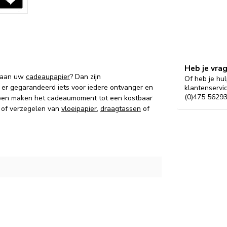
Heb je vra
n aan uw
cadeaupapier
? Dan zijn
Of heb je hul
s er gegarandeerd iets voor iedere ontvanger en
klantenservi
(0)475 56293
ppen maken het cadeaumoment tot een kostbaar
n of verzegelen van
vloeipapier
,
draagtassen
of