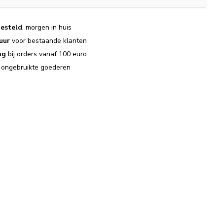
esteld
, morgen in huis
uur
voor bestaande klanten
ng
bij orders vanaf 100 euro
j ongebruikte goederen