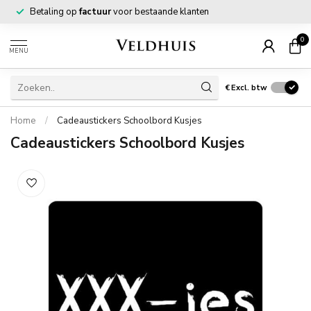
Betaling op
factuur
voor bestaande klanten
0
MENU
€
Excl. btw
Home
/
Cadeaustickers Schoolbord Kusjes
Cadeaustickers Schoolbord Kusjes