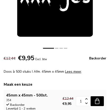
€9,95
€12,44
Backorder
Excl. btw
Doos à 500 stuks I Afm. 45mm x 45mm
Lees meer
.
Maak een keuze
45mm x 45mm - 500st.
€12,44
354
€9,95
Backorder
Levertijd 1 - 2 weken