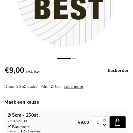
€9,00
Backorder
Excl. btw
Doos à 250 stuks I Afm. Ø 5cm
Lees meer
.
Maak een keuze
Ø 5cm - 250st.
2584527160
€9,00
Backorder
Levertijd 2-3 weken