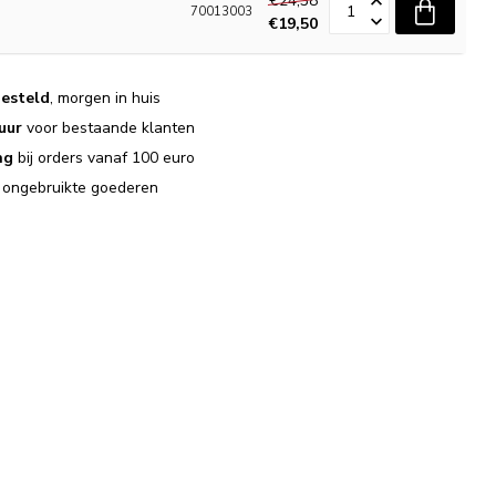
€24,38
70013003
€19,50
n
esteld
, morgen in huis
uur
voor bestaande klanten
ng
bij orders vanaf 100 euro
j ongebruikte goederen