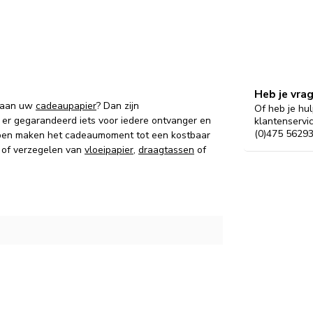
Heb je vra
n aan uw
cadeaupapier
? Dan zijn
Of heb je hul
s er gegarandeerd iets voor iedere ontvanger en
klantenservi
(0)475 56293
ppen maken het cadeaumoment tot een kostbaar
n of verzegelen van
vloeipapier
,
draagtassen
of