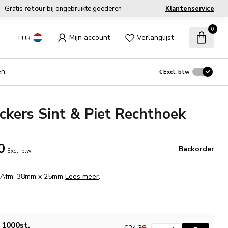
Gratis
retour
bij ongebruikte goederen
Klantenservice
0
Mijn account
Verlanglijst
EUR
en
€
Excl. btw
ckers Sint & Piet Rechthoek
0
Backorder
Excl. btw
I Afm. 38mm x 25mm
Lees meer
.
1000st.