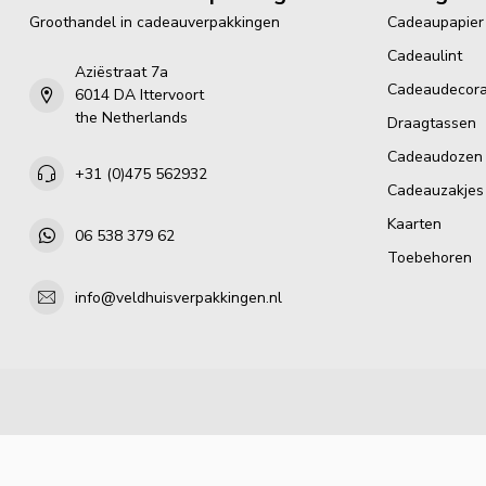
Groothandel in cadeauverpakkingen
Cadeaupapier
Cadeaulint
Aziëstraat 7a
Cadeaudecora
6014 DA Ittervoort
the Netherlands
Draagtassen
Cadeaudozen
+31 (0)475 562932
Cadeauzakjes
Kaarten
06 538 379 62
Toebehoren
info@veldhuisverpakkingen.nl