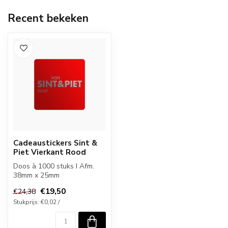
Recent bekeken
Cadeaustickers Sint &
Piet Vierkant Rood
Doos à 1000 stuks I Afm.
38mm x 25mm
€19,50
€24,38
Stukprijs: €0,02 /