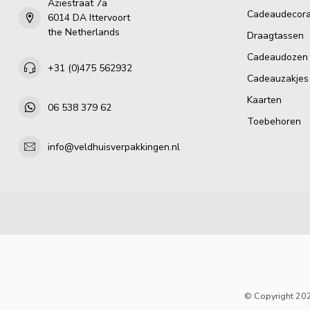
Aziëstraat 7a
Cadeaudecora
6014 DA Ittervoort
the Netherlands
Draagtassen
Cadeaudozen
+31 (0)475 562932
Cadeauzakjes
Kaarten
06 538 379 62
Toebehoren
info@veldhuisverpakkingen.nl
© Copyright 202