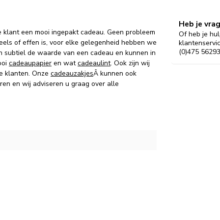
Heb je vra
 klant een mooi ingepakt cadeau. Geen probleem
Of heb je hul
eels of effen is, voor elke gelegenheid hebben we
klantenservi
(0)475 56293
n subtiel de waarde van een cadeau en kunnen in
ooi
cadeaupapier
en wat
cadeaulint
. Ook zijn wij
e klanten. Onze
cadeauzakjes
Â kunnen ook
ren en wij adviseren u graag over alle