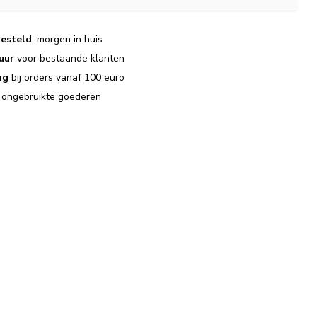
esteld
, morgen in huis
uur
voor bestaande klanten
ng
bij orders vanaf 100 euro
j ongebruikte goederen