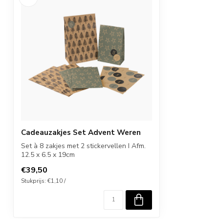
Cadeauzakjes Set Advent Weren
Set à 8 zakjes met 2 stickervellen I Afm.
12.5 x 6.5 x 19cm
€39,50
Stukprijs: €1,10 /