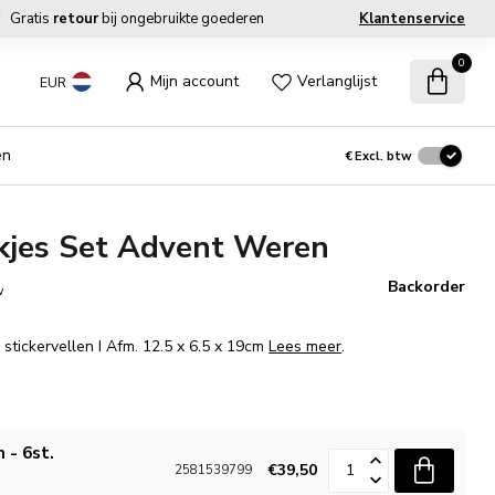
Gratis
retour
bij ongebruikte goederen
Klantenservice
0
Mijn account
Verlanglijst
EUR
en
€
Excl. btw
kjes Set Advent Weren
Backorder
w
 stickervellen I Afm. 12.5 x 6.5 x 19cm
Lees meer
.
 - 6st.
€39,50
2581539799