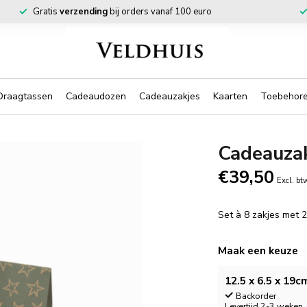
Gratis
verzending
bij orders vanaf 100 euro
Draagtassen
Cadeaudozen
Cadeauzakjes
Kaarten
Toebehor
Cadeauza
€39,50
Excl. bt
Set à 8 zakjes met 2
Maak een keuze
12.5 x 6.5 x 19cm
Backorder
Levertijd 2-3 weken