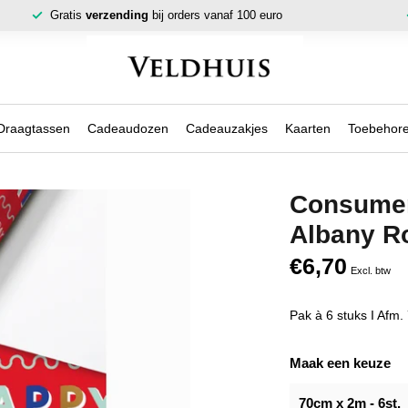
Gratis
verzending
bij orders vanaf 100 euro
Draagtassen
Cadeaudozen
Cadeauzakjes
Kaarten
Toebehor
Consumen
Albany R
€6,70
Excl. btw
Pak à 6 stuks I Afm
Maak een keuze
70cm x 2m - 6st.