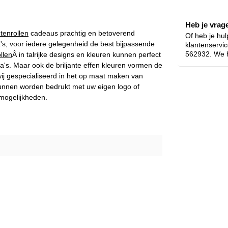
Heb je vrag
enrollen
cadeaus prachtig en betoverend
Of heb je hul
's, voor iedere gelegenheid de best bijpassende
klantenservi
562932. We h
llen
Â in talrijke designs en kleuren kunnen perfect
a's.
Maar ook d
e briljante effen kleuren vormen de
ij gespecialiseerd in het op maat maken van
nnen worden bedrukt met uw eigen logo of
 mogelijkheden.