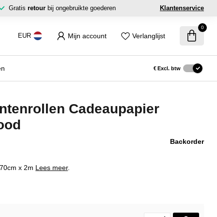
Gratis
retour
bij ongebruikte goederen
Klantenservice
0
Mijn account
Verlanglijst
EUR
en
€
Excl. btw
tenrollen Cadeaupapier
ood
Backorder
. 70cm x 2m
Lees meer
.