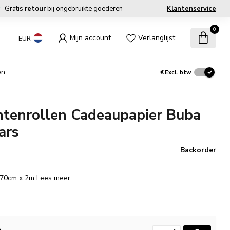
Gratis
retour
bij ongebruikte goederen
Klantenservice
0
Mijn account
Verlanglijst
EUR
en
€
Excl. btw
tenrollen Cadeaupapier Buba
ars
Backorder
. 70cm x 2m
Lees meer
.
.