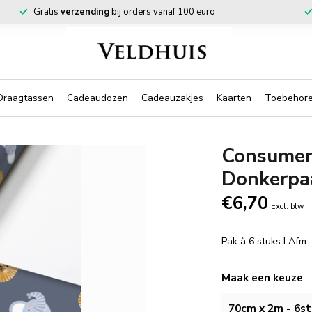
Gratis
verzending
bij orders vanaf 100 euro
Draagtassen
Cadeaudozen
Cadeauzakjes
Kaarten
Toebehor
Consumen
Donkerpa
€6,70
Excl. btw
Pak à 6 stuks I Afm
Maak een keuze
70cm x 2m - 6st