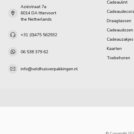
Cadeaulint
Aziëstraat 7a
Cadeaudecora
6014 DA Ittervoort
the Netherlands
Draagtassen
Cadeaudozen
+31 (0)475 562932
Cadeauzakjes
Kaarten
06 538 379 62
Toebehoren
info@veldhuisverpakkingen.nl
© Copyright 202