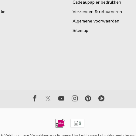
Cadeaupapier bedrukken
tie
Verzenden & retourneren
Algemene voorwaarden
Sitemap
6 Veldhuis Luxe Verpakkingen
- Powered by
Lightspeed
-
Lightspeed design