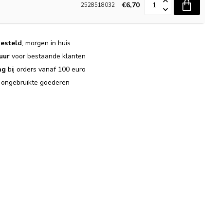
€6,70
2528518032
esteld
, morgen in huis
uur
voor bestaande klanten
ng
bij orders vanaf 100 euro
j ongebruikte goederen