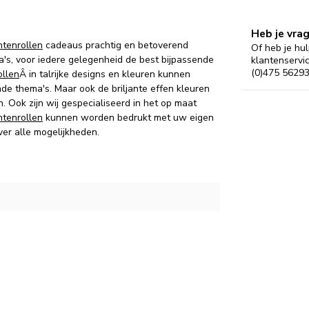
Heb je vra
tenrollen
cadeaus prachtig en betoverend
Of heb je hul
's, voor iedere gelegenheid de best bijpassende
klantenservi
(0)475 56293
llen
Â in talrijke designs en kleuren kunnen
de thema's.
Maar ook d
e briljante effen kleuren
n.
Ook zijn wij gespecialiseerd in het op maat
tenrollen
kunnen worden bedrukt met uw eigen
ver alle mogelijkheden.