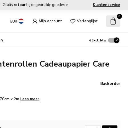
Gratis
retour
bij ongebruikte goederen
Klantenservice
0
Mijn account
Verlanglijst
EUR
en
€
Excl. btw
tenrollen Cadeaupapier Care
Backorder
. 70cm x 2m
Lees meer
.
.