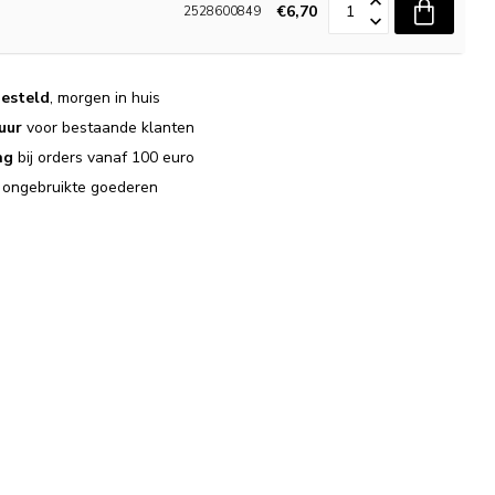
€6,70
2528600849
esteld
, morgen in huis
uur
voor bestaande klanten
ng
bij orders vanaf 100 euro
j ongebruikte goederen