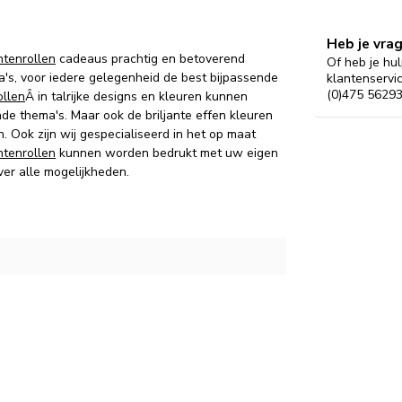
Heb je vra
tenrollen
cadeaus prachtig en betoverend
Of heb je hul
's, voor iedere gelegenheid de best bijpassende
klantenservi
(0)475 56293
llen
Â in talrijke designs en kleuren kunnen
de thema's.
Maar ook d
e briljante effen kleuren
n.
Ook zijn wij gespecialiseerd in het op maat
tenrollen
kunnen worden bedrukt met uw eigen
ver alle mogelijkheden.