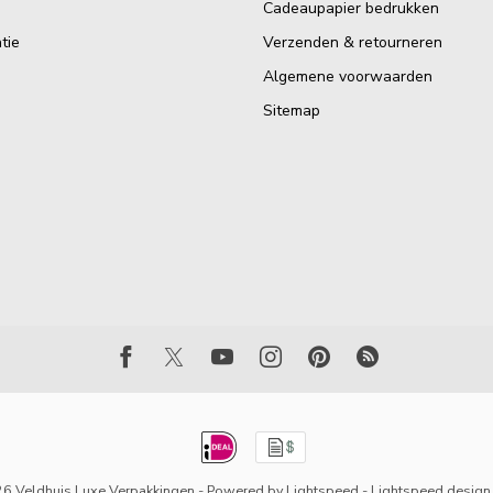
Cadeaupapier bedrukken
tie
Verzenden & retourneren
Algemene voorwaarden
Sitemap
6 Veldhuis Luxe Verpakkingen
- Powered by
Lightspeed
-
Lightspeed design