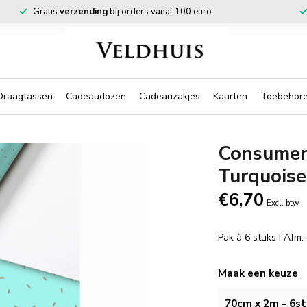
Gratis
verzending
bij orders vanaf 100 euro
Draagtassen
Cadeaudozen
Cadeauzakjes
Kaarten
Toebehor
Consumen
Turquoise
€6,70
Excl. btw
Pak à 6 stuks I Afm
Maak een keuze
70cm x 2m - 6st