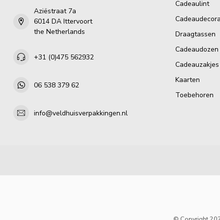
Cadeaulint
Aziëstraat 7a
Cadeaudecora
6014 DA Ittervoort
the Netherlands
Draagtassen
Cadeaudozen
+31 (0)475 562932
Cadeauzakjes
Kaarten
06 538 379 62
Toebehoren
info@veldhuisverpakkingen.nl
© Copyright 202