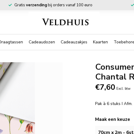
Gratis
verzending
bij orders vanaf 100 euro
Draagtassen
Cadeaudozen
Cadeauzakjes
Kaarten
Toebehor
Consumen
Chantal 
€7,60
Excl. btw
Pak à 6 stuks I Afm
Maak een keuze
70cm x 2m - 6st