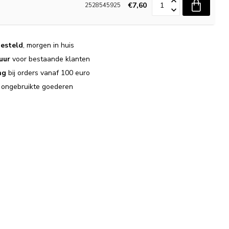
€7,60
2528545925
esteld
, morgen in huis
uur
voor bestaande klanten
ng
bij orders vanaf 100 euro
j ongebruikte goederen