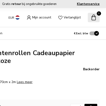
Gratis
retour
bij ongebruikte goederen
Klantenservice
0
Mijn account
Verlanglijst
EUR
en
€
Excl. btw
tenrollen Cadeaupapier
Roze
Backorder
. 70cm x 2m
Lees meer
.
.