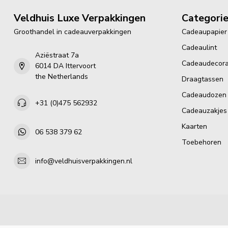
Veldhuis Luxe Verpakkingen
Categori
Groothandel in cadeauverpakkingen
Cadeaupapier
Cadeaulint
Aziëstraat 7a
Cadeaudecora
6014 DA Ittervoort
the Netherlands
Draagtassen
Cadeaudozen
+31 (0)475 562932
Cadeauzakjes
Kaarten
06 538 379 62
Toebehoren
info@veldhuisverpakkingen.nl