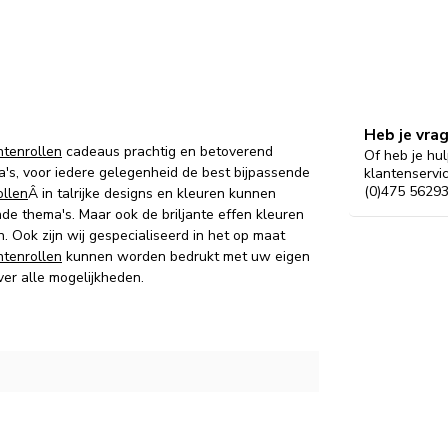
Heb je vra
tenrollen
cadeaus prachtig en betoverend
Of heb je hul
's, voor iedere gelegenheid de best bijpassende
klantenservi
(0)475 56293
llen
Â in talrijke designs en kleuren kunnen
de thema's.
Maar ook d
e briljante effen kleuren
n.
Ook zijn wij gespecialiseerd in het op maat
tenrollen
kunnen worden bedrukt met uw eigen
ver alle mogelijkheden.