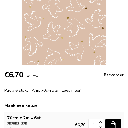
€6,70
Backorder
Excl. btw
Pak à 6 stuks I Afm. 70cm x 2m
Lees meer
.
Maak een keuze
70cm x 2m - 6st.
2528531325
€6,70