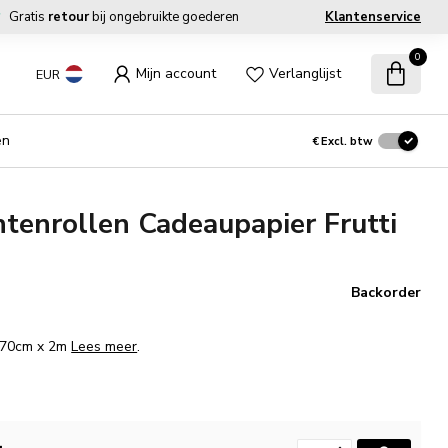
Gratis
retour
bij ongebruikte goederen
Klantenservice
0
Mijn account
Verlanglijst
EUR
en
€
Excl. btw
enrollen Cadeaupapier Frutti
Backorder
. 70cm x 2m
Lees meer
.
.