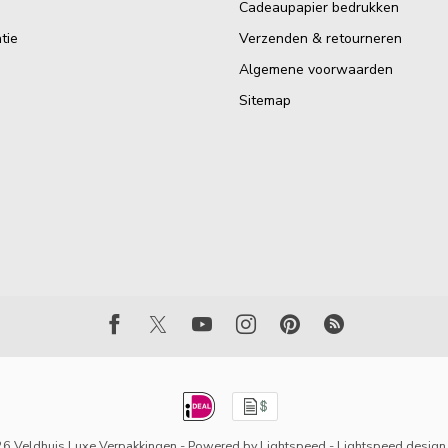
Cadeaupapier bedrukken
tie
Verzenden & retourneren
Algemene voorwaarden
Sitemap
6 Veldhuis Luxe Verpakkingen
- Powered by
Lightspeed
-
Lightspeed design