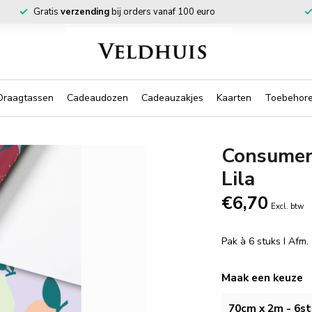
Gratis
verzending
bij orders vanaf 100 euro
Draagtassen
Cadeaudozen
Cadeauzakjes
Kaarten
Toebehor
Consument
Lila
€6,70
Excl. btw
Pak à 6 stuks I Afm
Maak een keuze
70cm x 2m - 6st