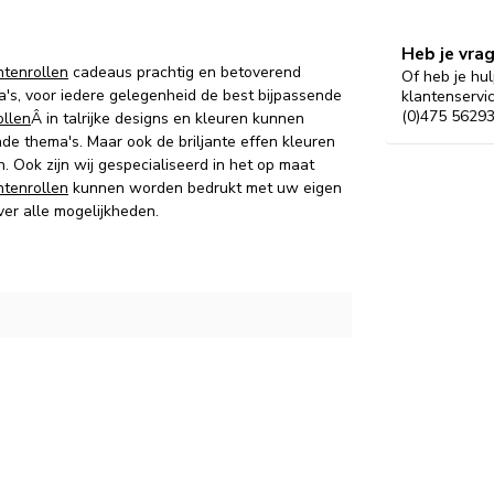
Heb je vra
tenrollen
cadeaus prachtig en betoverend
Of heb je hul
's, voor iedere gelegenheid de best bijpassende
klantenservi
(0)475 56293
llen
Â in talrijke designs en kleuren kunnen
de thema's.
Maar ook d
e briljante effen kleuren
n.
Ook zijn wij gespecialiseerd in het op maat
tenrollen
kunnen worden bedrukt met uw eigen
ver alle mogelijkheden.