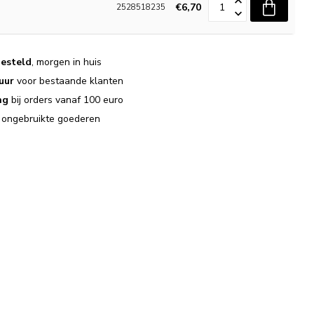
€6,70
2528518235
esteld
, morgen in huis
uur
voor bestaande klanten
ng
bij orders vanaf 100 euro
j ongebruikte goederen