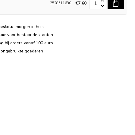
€7,60
2528511680
esteld
, morgen in huis
uur
voor bestaande klanten
ng
bij orders vanaf 100 euro
j ongebruikte goederen