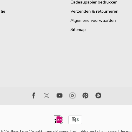
Cadeaupapier bedrukken
tie
Verzenden & retourneren
Algemene voorwaarden
Sitemap
6 Veldhuis Luxe Verpakkingen
- Powered by
Lightspeed
-
Lightspeed design