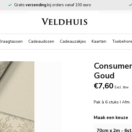
Gratis
verzending
bij orders vanaf 100 euro
Draagtassen
Cadeaudozen
Cadeauzakjes
Kaarten
Toebehor
Consumen
Goud
€7,60
Excl. btw
Pak à 6 stuks I Afm
Maak een keuze
70cm x 2m - 6st