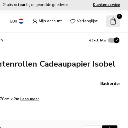
Gratis
retour
bij ongebruikte goederen
Klantenservice
0
Mijn account
Verlanglijst
EUR
en
€
Excl. btw
tenrollen Cadeaupapier Isobel
Backorder
. 70cm x 2m
Lees meer
.
.