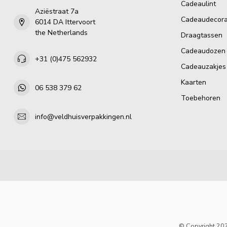
Cadeaulint
Aziëstraat 7a
Cadeaudecora
6014 DA Ittervoort
the Netherlands
Draagtassen
Cadeaudozen
+31 (0)475 562932
Cadeauzakjes
Kaarten
06 538 379 62
Toebehoren
info@veldhuisverpakkingen.nl
© Copyright 202