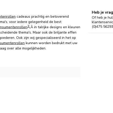
Heb je vra
tenrollen
cadeaus prachtig en betoverend
Of heb je hul
ma's, voor iedere gelegenheid de best
klantenservi
(0)475 56293
nsumentenrollen
Ã‚Â in talrijke designs en kleuren
cheidende thema's.
Maar ook d
e briljante effen
 goederen.
Ook zijn wij gespecialiseerd in het op
sumentenrollen
kunnen worden bedrukt met uw
raag over alle mogelijkheden.