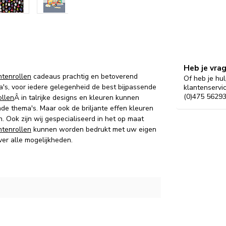
Heb je vra
tenrollen
cadeaus prachtig en betoverend
Of heb je hul
's, voor iedere gelegenheid de best bijpassende
klantenservi
(0)475 56293
llen
Â in talrijke designs en kleuren kunnen
de thema's.
Maar ook d
e briljante effen kleuren
n.
Ook zijn wij gespecialiseerd in het op maat
tenrollen
kunnen worden bedrukt met uw eigen
ver alle mogelijkheden.