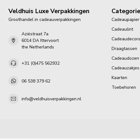
Veldhuis Luxe Verpakkingen
Categori
Groothandel in cadeauverpakkingen
Cadeaupapier
Cadeaulint
Aziëstraat 7a
Cadeaudecora
6014 DA Ittervoort
the Netherlands
Draagtassen
Cadeaudozen
+31 (0)475 562932
Cadeauzakjes
Kaarten
06 538 379 62
Toebehoren
info@veldhuisverpakkingen.nl