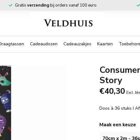
Gratis
verzending
bij orders vanaf 100 euro
Draagtassen
Cadeaudozen
Cadeauzakjes
Kaarten
Toebehor
Consumen
Story
€40,30
Excl. bt
Doos à 36 stuks I 
Maak een keuze
70cm x 2m - 36s