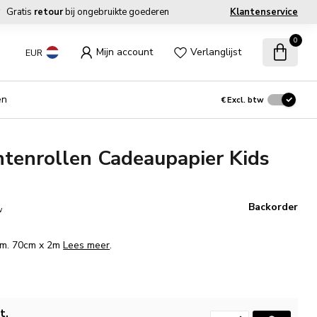
Gratis
retour
bij ongebruikte goederen
Klantenservice
0
Mijn account
Verlanglijst
EUR
en
€
Excl. btw
tenrollen Cadeaupapier Kids
Backorder
w
Afm. 70cm x 2m
Lees meer
.
t.