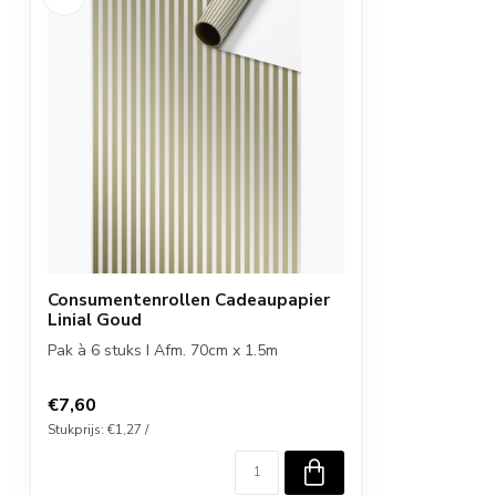
Consumentenrollen Cadeaupapier
Linial Goud
Pak à 6 stuks I Afm. 70cm x 1.5m
€7,60
Stukprijs: €1,27 /