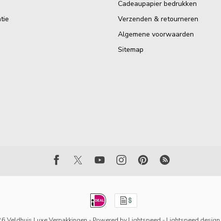
Cadeaupapier bedrukken
tie
Verzenden & retourneren
Algemene voorwaarden
Sitemap
6 Veldhuis Luxe Verpakkingen
- Powered by
Lightspeed
-
Lightspeed design