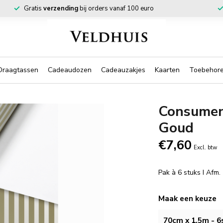
Gratis
verzending
bij orders vanaf 100 euro
Draagtassen
Cadeaudozen
Cadeauzakjes
Kaarten
Toebehor
Consument
Goud
€7,60
Excl. btw
Pak à 6 stuks I Afm
Maak een keuze
70cm x 1,5m - 6