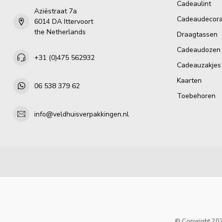
Cadeaulint
Aziëstraat 7a
Cadeaudecora
6014 DA Ittervoort
the Netherlands
Draagtassen
Cadeaudozen
+31 (0)475 562932
Cadeauzakjes
Kaarten
06 538 379 62
Toebehoren
info@veldhuisverpakkingen.nl
© Copyright 202