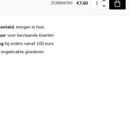
€7,60
2528864780
esteld
, morgen in huis
uur
voor bestaande klanten
ng
bij orders vanaf 100 euro
j ongebruikte goederen