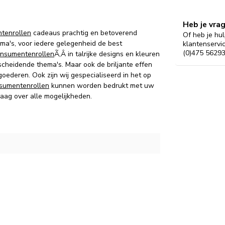
Heb je vra
tenrollen
cadeaus prachtig en betoverend
Of heb je hul
ma's, voor iedere gelegenheid de best
klantenservi
(0)475 56293
nsumentenrollen
Ã‚Â in talrijke designs en kleuren
cheidende thema's.
Maar ook d
e briljante effen
 goederen.
Ook zijn wij gespecialiseerd in het op
sumentenrollen
kunnen worden bedrukt met uw
raag over alle mogelijkheden.