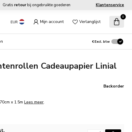
Gratis
retour
bij ongebruikte goederen
Klantenservice
0
Mijn account
Verlanglijst
EUR
en
€
Excl. btw
enrollen Cadeaupapier Linial
Backorder
. 70cm x 1.5m
Lees meer
.
st.