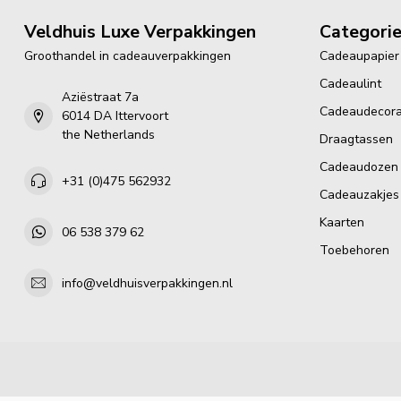
Veldhuis Luxe Verpakkingen
Categori
Groothandel in cadeauverpakkingen
Cadeaupapier
Cadeaulint
Aziëstraat 7a
Cadeaudecora
6014 DA Ittervoort
the Netherlands
Draagtassen
Cadeaudozen
+31 (0)475 562932
Cadeauzakjes
Kaarten
06 538 379 62
Toebehoren
info@veldhuisverpakkingen.nl