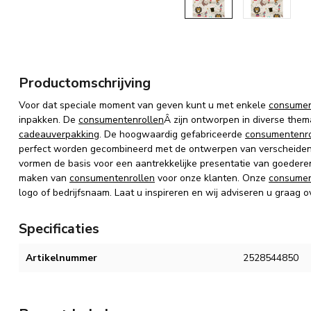
Productomschrijving
Voor dat speciale moment van geven kunt u met enkele
consumen
inpakken.
De
consumentenrollen
Â zijn
ontworpen in diverse thema
cadeauverpakking
.
De hoogwaardig gefabriceerde
consumentenro
perfect worden gecombineerd met de ontwerpen van verscheiden
vormen de basis voor een aantrekkelijke presentatie van goedere
maken van
consumentenrollen
voor onze klanten. Onze
consumen
logo of bedrijfsnaam. Laat u inspireren en wij adviseren u graag o
Specificaties
Artikelnummer
2528544850