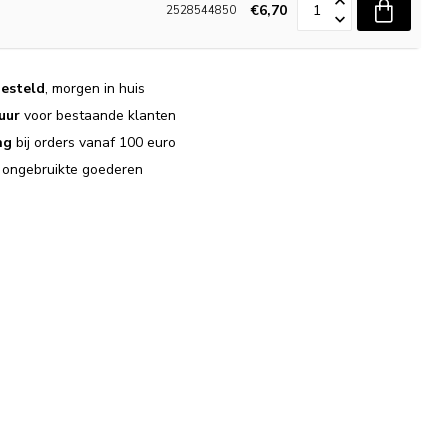
€6,70
2528544850
esteld
, morgen in huis
uur
voor bestaande klanten
ng
bij orders vanaf 100 euro
j ongebruikte goederen