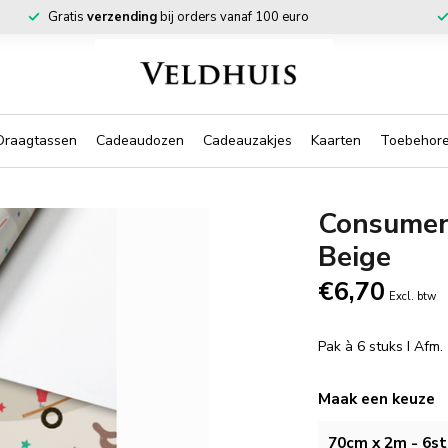
Gratis
verzending
bij orders vanaf 100 euro
Draagtassen
Cadeaudozen
Cadeauzakjes
Kaarten
Toebehor
Consumen
Beige
€6,70
Excl. btw
Pak à 6 stuks I Afm
Maak een keuze
70cm x 2m - 6st