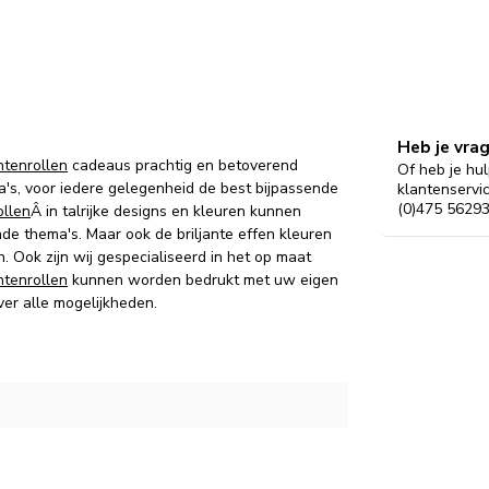
Heb je vra
tenrollen
cadeaus prachtig en betoverend
Of heb je hul
's, voor iedere gelegenheid de best bijpassende
klantenservi
(0)475 56293
llen
Â in talrijke designs en kleuren kunnen
de thema's.
Maar ook d
e briljante effen kleuren
n.
Ook zijn wij gespecialiseerd in het op maat
tenrollen
kunnen worden bedrukt met uw eigen
ver alle mogelijkheden.