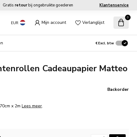
Gratis
retour
bij ongebruikte goederen
Klantenservice
0
Mijn account
Verlanglijst
EUR
en
€
Excl. btw
tenrollen Cadeaupapier Matteo
Backorder
. 70cm x 2m
Lees meer
.
.