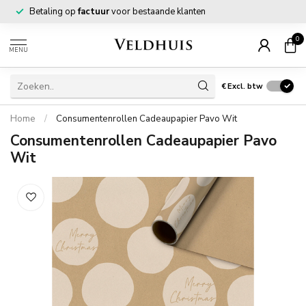
Betaling op
factuur
voor bestaande klanten
0
MENU
€
Excl. btw
Home
/
Consumentenrollen Cadeaupapier Pavo Wit
Consumentenrollen Cadeaupapier Pavo
Wit