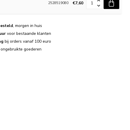
€7,60
2528519080
esteld
, morgen in huis
uur
voor bestaande klanten
ng
bij orders vanaf 100 euro
j ongebruikte goederen