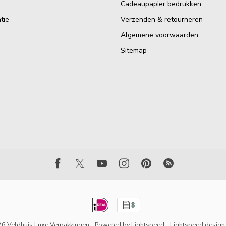
Cadeaupapier bedrukken
tie
Verzenden & retourneren
Algemene voorwaarden
Sitemap
6 Veldhuis Luxe Verpakkingen
- Powered by
Lightspeed
-
Lightspeed design