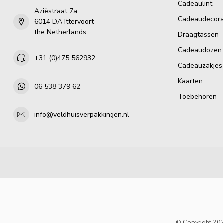
Cadeaulint
Aziëstraat 7a
Cadeaudecora
6014 DA Ittervoort
the Netherlands
Draagtassen
Cadeaudozen
+31 (0)475 562932
Cadeauzakjes
Kaarten
06 538 379 62
Toebehoren
info@veldhuisverpakkingen.nl
© Copyright 202