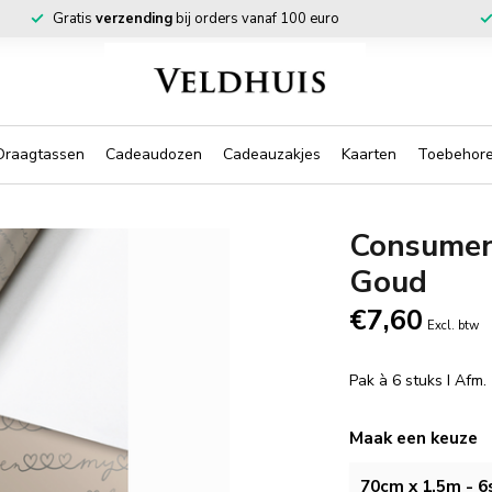
Gratis
verzending
bij orders vanaf 100 euro
Draagtassen
Cadeaudozen
Cadeauzakjes
Kaarten
Toebehor
Consumen
Goud
€7,60
Excl. btw
Pak à 6 stuks I Afm
Maak een keuze
70cm x 1.5m - 6