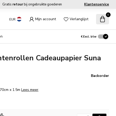
Gratis
retour
bij ongebruikte goederen
Klantenservice
0
Mijn account
Verlanglijst
EUR
en
€
Excl. btw
tenrollen Cadeaupapier Suna
Backorder
. 70cm x 1.5m
Lees meer
.
st.