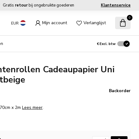
Gratis
retour
bij ongebruikte goederen
Klantenservice
0
Mijn account
Verlanglijst
EUR
en
€
Excl. btw
tenrollen Cadeaupapier Uni
htbeige
Backorder
. 70cm x 2m
Lees meer
.
.