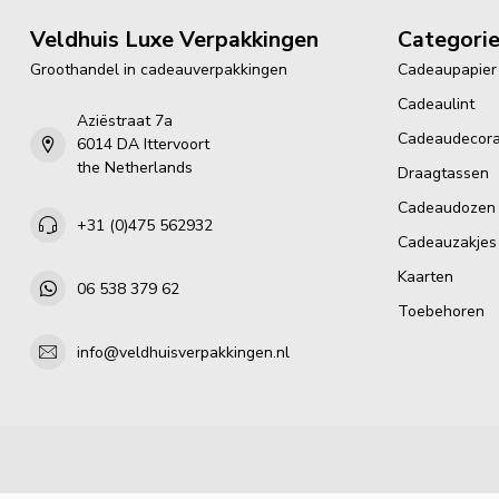
Veldhuis Luxe Verpakkingen
Categori
Groothandel in cadeauverpakkingen
Cadeaupapier
Cadeaulint
Aziëstraat 7a
Cadeaudecora
6014 DA Ittervoort
the Netherlands
Draagtassen
Cadeaudozen
+31 (0)475 562932
Cadeauzakjes
Kaarten
06 538 379 62
Toebehoren
info@veldhuisverpakkingen.nl