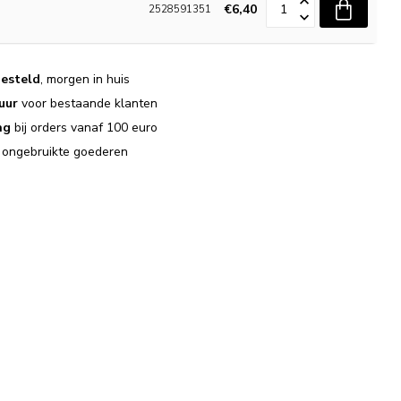
€6,40
2528591351
esteld
, morgen in huis
uur
voor bestaande klanten
ng
bij orders vanaf 100 euro
j ongebruikte goederen