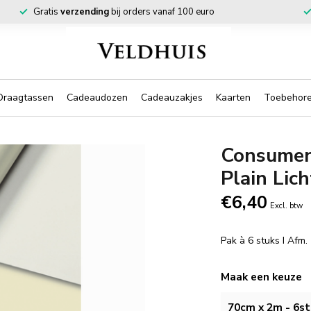
Gratis
verzending
bij orders vanaf 100 euro
Draagtassen
Cadeaudozen
Cadeauzakjes
Kaarten
Toebehor
Consumen
Plain Lic
€6,40
Excl. btw
Pak à 6 stuks I Afm
Maak een keuze
70cm x 2m - 6st