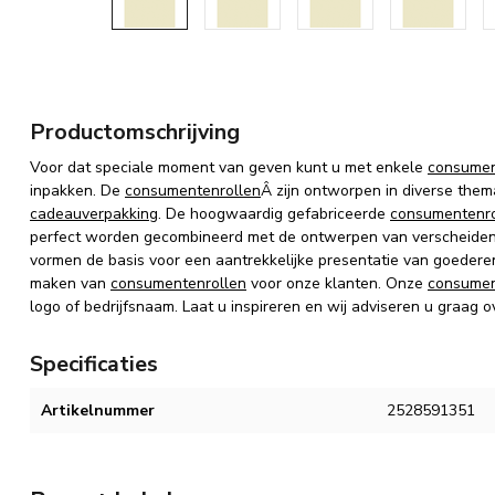
Productomschrijving
Voor dat speciale moment van geven kunt u met enkele
consumen
inpakken.
De
consumentenrollen
Â zijn
ontworpen in diverse thema
cadeauverpakking
.
De hoogwaardig gefabriceerde
consumentenro
perfect worden gecombineerd met de ontwerpen van verscheiden
vormen de basis voor een aantrekkelijke presentatie van goedere
maken van
consumentenrollen
voor onze klanten. Onze
consumen
logo of bedrijfsnaam. Laat u inspireren en wij adviseren u graag o
Specificaties
Artikelnummer
2528591351