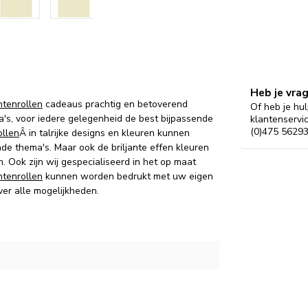
Heb je vra
tenrollen
cadeaus prachtig en betoverend
Of heb je hul
's, voor iedere gelegenheid de best bijpassende
klantenservi
(0)475 56293
llen
Â in talrijke designs en kleuren kunnen
de thema's.
Maar ook d
e briljante effen kleuren
n.
Ook zijn wij gespecialiseerd in het op maat
tenrollen
kunnen worden bedrukt met uw eigen
ver alle mogelijkheden.