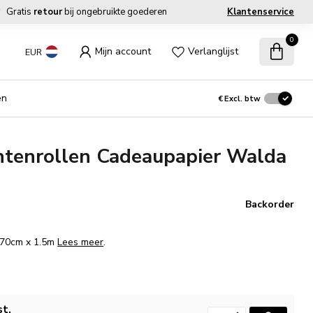
Gratis
retour
bij ongebruikte goederen
Klantenservice
0
Mijn account
Verlanglijst
EUR
en
€
Excl. btw
tenrollen Cadeaupapier Walda
Backorder
. 70cm x 1.5m
Lees meer
.
st.