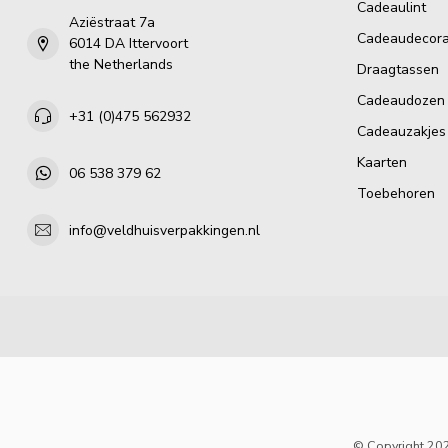
Cadeaulint
Aziëstraat 7a
Cadeaudecora
6014 DA Ittervoort
the Netherlands
Draagtassen
Cadeaudozen
+31 (0)475 562932
Cadeauzakjes
Kaarten
06 538 379 62
Toebehoren
info@veldhuisverpakkingen.nl
© Copyright 202