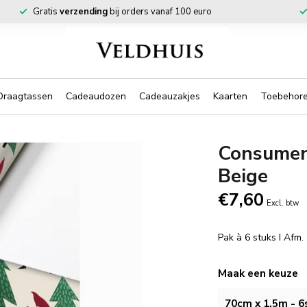
Gratis
verzending
bij orders vanaf 100 euro
Draagtassen
Cadeaudozen
Cadeauzakjes
Kaarten
Toebehor
Consumen
Beige
€7,60
Excl. btw
Pak à 6 stuks I Afm
Maak een keuze
70cm x 1,5m - 6