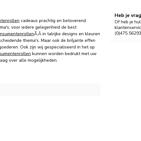
Heb je vra
tenrollen
cadeaus prachtig en betoverend
Of heb je hul
ma's, voor iedere gelegenheid de best
klantenservi
(0)475 56293
nsumentenrollen
Ã‚Â in talrijke designs en kleuren
cheidende thema's.
Maar ook d
e briljante effen
 goederen.
Ook zijn wij gespecialiseerd in het op
sumentenrollen
kunnen worden bedrukt met uw
raag over alle mogelijkheden.