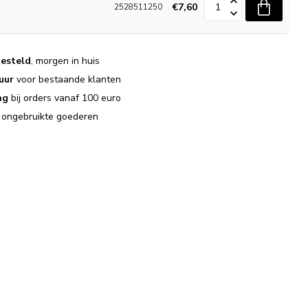
€7,60
2528511250
esteld
, morgen in huis
uur
voor bestaande klanten
ng
bij orders vanaf 100 euro
j ongebruikte goederen