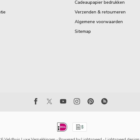
Cadeaupapier bedrukken
tie
Verzenden & retourneren
Algemene voorwaarden
Sitemap
6 Veldhuis Luxe Verpakkingen
- Powered by
Lightspeed
-
Lightspeed design