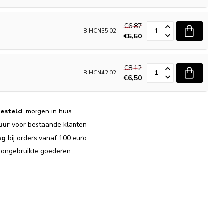
€6,87
8.HCN35.02
€5,50
€8,12
8.HCN42.02
€6,50
esteld
, morgen in huis
uur
voor bestaande klanten
ng
bij orders vanaf 100 euro
j ongebruikte goederen