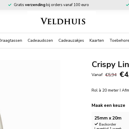
Gratis
verzending
bij orders vanaf 100 euro
Draagtassen
Cadeaudozen
Cadeauzakjes
Kaarten
Toebehor
Crispy Li
€4
€5,94
Vanaf
Rol à 20 meter I A
Maak een keuze
25mm x 20m
Backorder
Levertijd 1 week