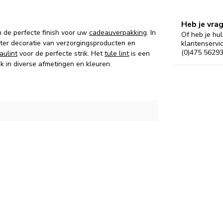
Heb je vra
n de perfecte finish voor uw
cadeauverpakking
. In
Of heb je hul
ter decoratie van verzorgingsproducten en
klantenservi
(0)475 56293
aulint
voor de perfecte strik. Het
tule lint
is een
k in diverse afmetingen en kleuren.