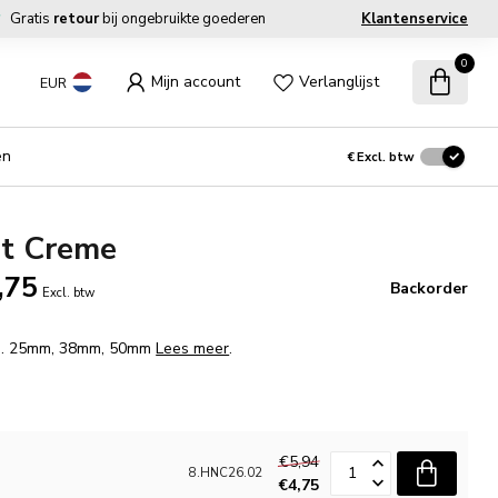
Gratis
retour
bij ongebruikte goederen
Klantenservice
0
Mijn account
Verlanglijst
EUR
en
€
Excl. btw
nt Creme
,75
Backorder
Excl. btw
fm. 25mm, 38mm, 50mm
Lees meer
.
€5,94
8.HNC26.02
€4,75