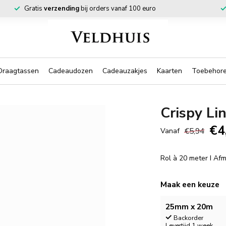
Gratis
verzending
bij orders vanaf 100 euro
Draagtassen
Cadeaudozen
Cadeauzakjes
Kaarten
Toebehor
Crispy Li
€4
€5,94
Vanaf
Rol à 20 meter I A
Maak een keuze
25mm x 20m
Backorder
Levertijd 1 week