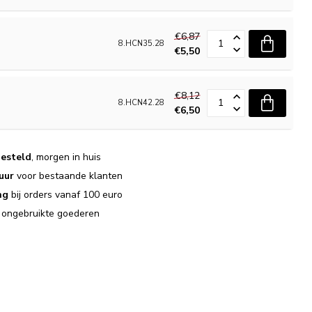
€6,87
8.HCN35.28
€5,50
€8,12
8.HCN42.28
€6,50
esteld
, morgen in huis
uur
voor bestaande klanten
ng
bij orders vanaf 100 euro
j ongebruikte goederen