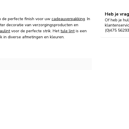
Heb je vra
n de perfecte finish voor uw
cadeauverpakking
. In
Of heb je hul
ter decoratie van verzorgingsproducten en
klantenservi
(0)475 56293
aulint
voor de perfecte strik. Het
tule lint
is een
k in diverse afmetingen en kleuren.