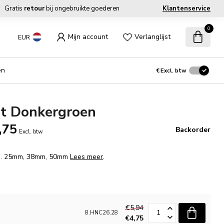
Gratis
retour
bij ongebruikte goederen
Klantenservice
0
Mijn account
Verlanglijst
EUR
en
€
Excl. btw
nt Donkergroen
,75
Backorder
Excl. btw
fm. 25mm, 38mm, 50mm
Lees meer
.
€5,94
8.HNC26.28
€4,75