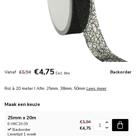
€4,75
€5,94
Vanaf
Backorder
Excl. btw
Rol à 20 meter I Afm. 25mm, 38mm, 50mm
Lees meer
.
Maak een keuze
25mm x 20m
€5,94
8.HNC26.09
€4,75
Backorder
Levertijd 1 week