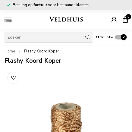
Betaling op
factuur
voor bestaande klanten
0
MENU
€
Excl. btw
Home
/
Flashy Koord Koper
Flashy Koord Koper