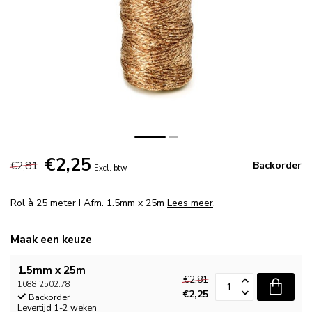
€2,25
€2,81
Backorder
Excl. btw
Rol à 25 meter I Afm. 1.5mm x 25m
Lees meer
.
Maak een keuze
1.5mm x 25m
€2,81
1088.2502.78
€2,25
Backorder
Levertijd 1-2 weken