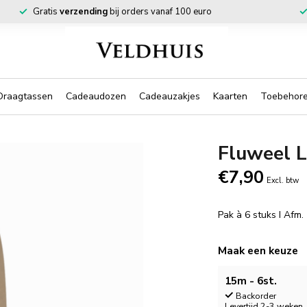
Gratis
verzending
bij orders vanaf 100 euro
Draagtassen
Cadeaudozen
Cadeauzakjes
Kaarten
Toebehor
Fluweel L
€7,90
Excl. btw
Pak à 6 stuks I Afm
Maak een keuze
15m - 6st.
Backorder
Levertijd 2-3 weken