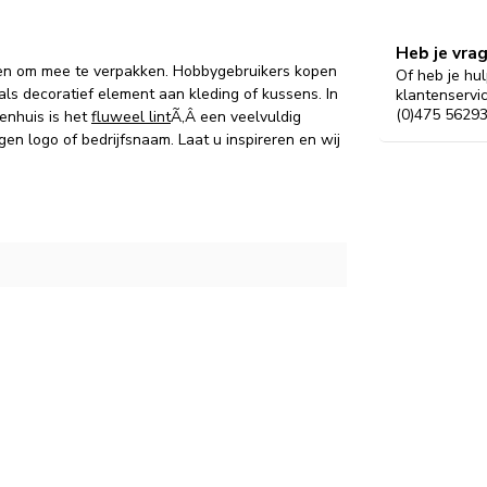
Heb je vra
n om mee te verpakken. Hobbygebruikers kopen
Of heb je hul
ls decoratief element aan kleding of kussens. In
klantenservi
(0)475 56293
enhuis is het
fluweel lint
Ã‚Â een veelvuldig
n logo of bedrijfsnaam. Laat u inspireren en wij