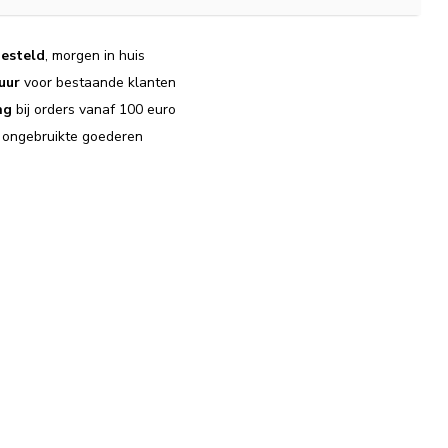
esteld
, morgen in huis
uur
voor bestaande klanten
ng
bij orders vanaf 100 euro
j ongebruikte goederen