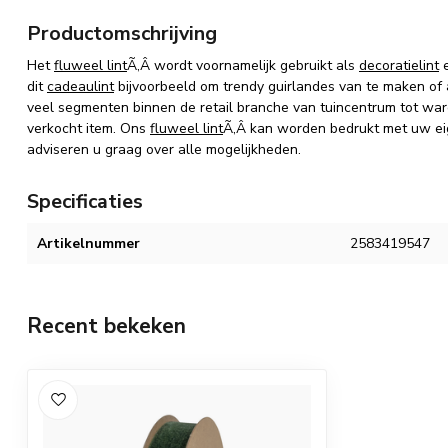
Productomschrijving
Het
fluweel lint
Ã‚Â wordt voornamelijk gebruikt als
decoratielint
e
dit
cadeaulint
bijvoorbeeld om trendy guirlandes van te maken of a
veel segmenten binnen de retail branche van tuincentrum tot war
verkocht item. Ons
fluweel lint
Ã‚Â kan worden bedrukt met uw eige
adviseren u graag over alle mogelijkheden.
Specificaties
Artikelnummer
2583419547
Recent bekeken