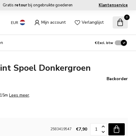
Gratis
retour
bij ongebruikte goederen
Klantenservice
0
Mijn account
Verlanglijst
EUR
en
€
Excl. btw
int Spoel Donkergroen
Backorder
. 15m
Lees meer
.
€7,90
2583419547