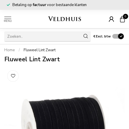
Betaling op
factuur
voor bestaande klanten
0
MENU
€
Excl. btw
Home
/
Fluweel Lint Zwart
Fluweel Lint Zwart