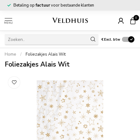
Betaling op
factuur
voor bestaande klanten
0
MENU
€
Excl. btw
Home
/
Foliezakjes Alais Wit
Foliezakjes Alais Wit