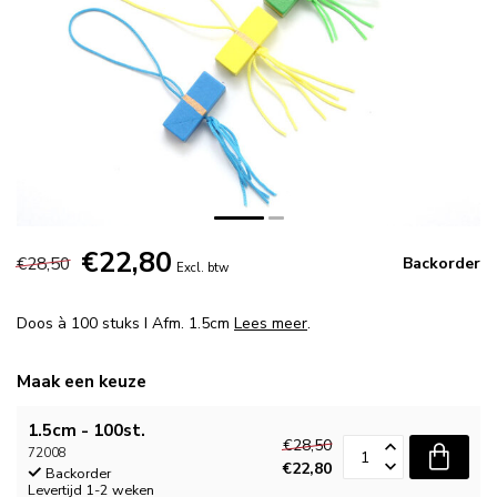
€22,80
€28,50
Backorder
Excl. btw
Doos à 100 stuks I Afm. 1.5cm
Lees meer
.
Maak een keuze
1.5cm - 100st.
€28,50
72008
€22,80
Backorder
Levertijd 1-2 weken