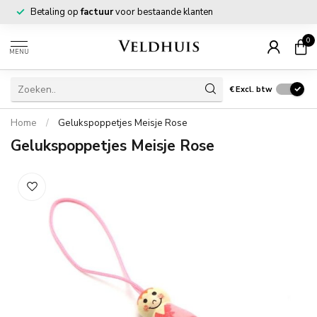
Betaling op
factuur
voor bestaande klanten
0
MENU
€
Excl. btw
Home
/
Gelukspoppetjes Meisje Rose
Gelukspoppetjes Meisje Rose