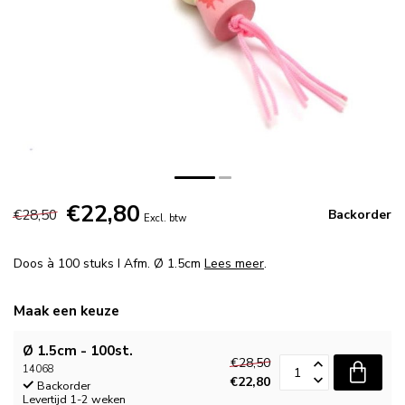
€22,80
€28,50
Backorder
Excl. btw
Doos à 100 stuks I Afm. Ø 1.5cm
Lees meer
.
Maak een keuze
Ø 1.5cm - 100st.
€28,50
14068
€22,80
Backorder
Levertijd 1-2 weken