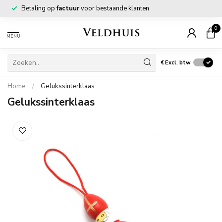
Betaling op
factuur
voor bestaande klanten
0
MENU
€
Excl. btw
Home
/
Gelukssinterklaas
Gelukssinterklaas