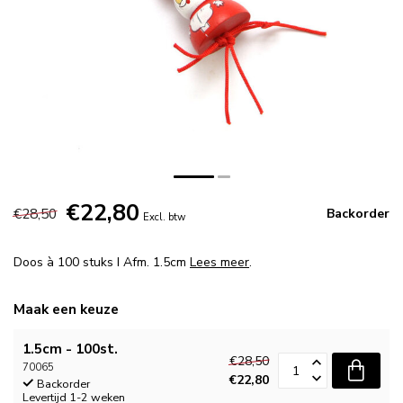
€22,80
€28,50
Backorder
Excl. btw
Doos à 100 stuks I Afm. 1.5cm
Lees meer
.
Maak een keuze
1.5cm - 100st.
€28,50
70065
€22,80
Backorder
Levertijd 1-2 weken