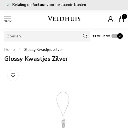
Betaling op
factuur
voor bestaande klanten
0
MENU
€
Excl. btw
Home
/
Glossy Kwastjes Zilver
Glossy Kwastjes Zilver