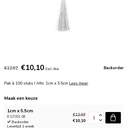
€10,10
€12,62
Backorder
Excl. btw
Pak à 100 stuks I Afm. 1cm x 5.5cm
Lees meer
.
Maak een keuze
1cm x 5.5cm
€12,62
8.GT001.08
€10,10
Backorder
Levertijd 1 week