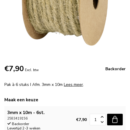
€7,90
Backorder
Excl. btw
Pak à 6 stuks I Afm. 3mm x 10m
Lees meer
.
Maak een keuze
3mm x 10m - 6st.
2583419156
€7,90
Backorder
Levertijd 2-3 weken