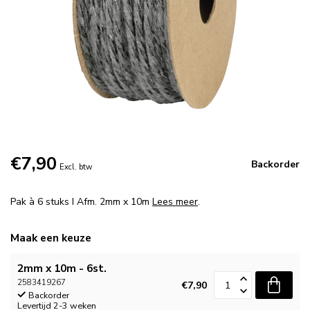
€7,90
Backorder
Excl. btw
Pak à 6 stuks I Afm. 2mm x 10m
Lees meer
.
Maak een keuze
2mm x 10m - 6st.
2583419267
€7,90
Backorder
Levertijd 2-3 weken