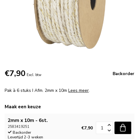
€7,90
Backorder
Excl. btw
Pak à 6 stuks I Afm. 2mm x 10m
Lees meer
.
Maak een keuze
2mm x 10m - 6st.
2583419251
€7,90
Backorder
Levertijd 2-3 weken