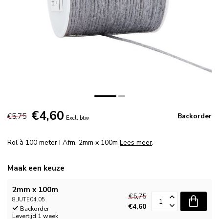
€4,60
€5,75
Backorder
Excl. btw
Rol à 100 meter I Afm. 2mm x 100m
Lees meer
.
Maak een keuze
2mm x 100m
€5,75
8.JUTE04.05
€4,60
Backorder
Levertijd 1 week