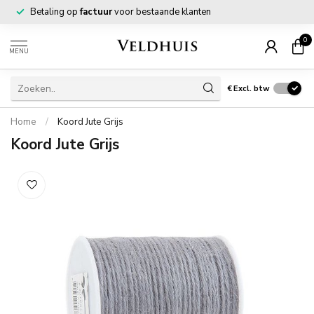
Betaling op
factuur
voor bestaande klanten
0
MENU
€
Excl. btw
Home
/
Koord Jute Grijs
Koord Jute Grijs