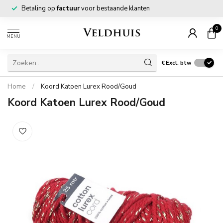
Betaling op
factuur
voor bestaande klanten
0
MENU
€
Excl. btw
Home
/
Koord Katoen Lurex Rood/Goud
Koord Katoen Lurex Rood/Goud