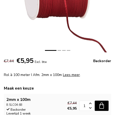
€5,95
€7,44
Backorder
Excl. btw
Rol à 100 meter I Afm. 2mm x 100m
Lees meer
.
Maak een keuze
2mm x 100m
€7,44
8.SLC04.68
€5,95
Backorder
Levertijd 1 week