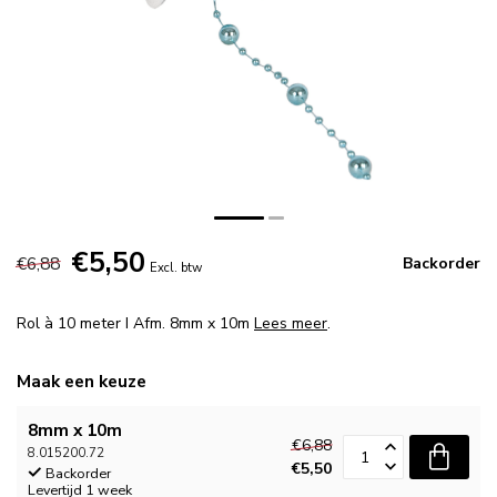
€5,50
€6,88
Backorder
Excl. btw
Rol à 10 meter I Afm. 8mm x 10m
Lees meer
.
Maak een keuze
8mm x 10m
€6,88
8.015200.72
€5,50
Backorder
Levertijd 1 week