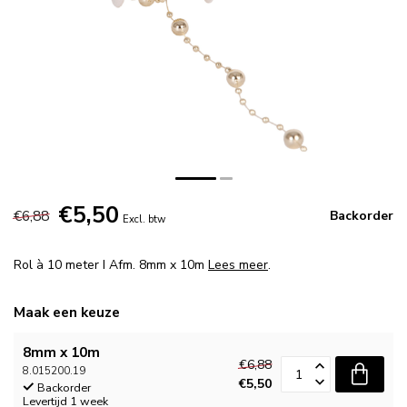
€5,50
€6,88
Backorder
Excl. btw
Rol à 10 meter I Afm. 8mm x 10m
Lees meer
.
Maak een keuze
8mm x 10m
€6,88
8.015200.19
€5,50
Backorder
Levertijd 1 week